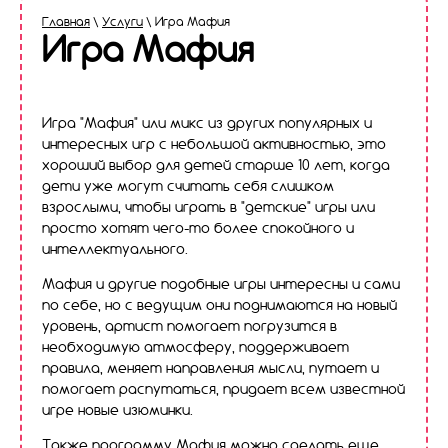
Главная
\
Услуги
\ Игра Мафия
Игра Мафия
Игра "Мафия" или микс из других популярных и
интересных игр с небольшой активностью, это
хороший выбор для детей старше 10 лет, когда
дети уже могут считать себя слишком
взрослыми, чтобы играть в "детские" игры или
просто хотят чего-то более спокойного и
интеллектуального.
Мафия и другие подобные игры интересны и сами
по себе, но с ведущим они поднимаются на новый
уровень, артист помогает погрузится в
необходимую атмосферу, поддерживает
правила, меняет направления мысли, путает и
помогает распутаться, придает всем известной
игре новые изюминки.
Также программу Мафия можно сделать еще